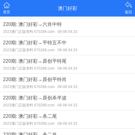
澳门好彩
首页
返回
220期: 澳门好彩→六肖中特
2023澳门正版资料 670288.com
08-08 04:33
220期: 澳门好彩→平特五不中
2023澳门正版资料 670288.com
08-08 04:33
220期: 澳门好彩→原创平特尾
2023澳门正版资料 670288.com
08-08 04:33
220期: 澳门好彩→原创平特肖
2023澳门正版资料 670288.com
08-08 04:33
220期: 澳门好彩→原创杀半波
2023澳门正版资料 670288.com
08-08 04:33
220期: 澳门好彩→杀二尾
2023澳门正版资料 670288.com
08-08 04:33
220期: 澳门好彩→杀二肖